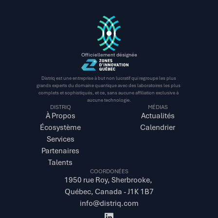
Officiellement désignée
Distriq est une entreprise à but non lucratif qui regroupe les plus 
grands experts du domaine quantique avec des laboratoires les plus 
complets et sophistiqués, et ce, sans aucune affiliation exclusive à 
aucune technologie.
DISTRIQ
MÉDIAS
À Propos
Actualités
Écosystème
Calendrier
Services
Partenaires
Talents
COORDONÉES
1950 rue Roy, Sherbrooke, 
Québec, Canada - J1K 1B7
info@distriq.com