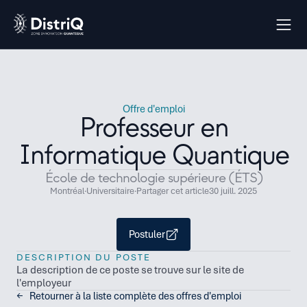
Offre d'emploi
Professeur en
Informatique Quantique
École de technologie supérieure (ÉTS)
Montréal
·
Universitaire
·
Partager cet article
30 juill. 2025
Postuler
DESCRIPTION DU POSTE
La description de ce poste se trouve sur le site de 
l'employeur
←   Retourner à la liste complète des offres d'emploi