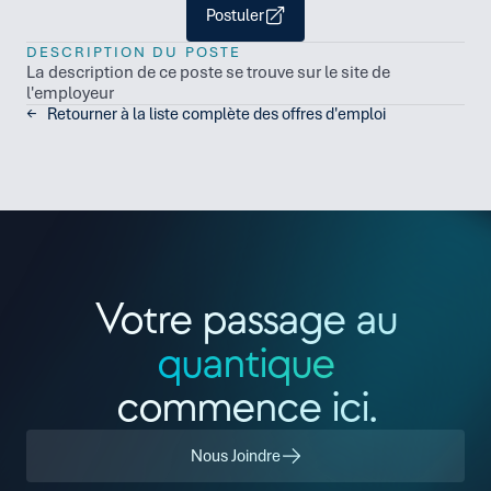
Postuler
DESCRIPTION DU POSTE
La description de ce poste se trouve sur le site de 
l'employeur
←   Retourner à la liste complète des offres d'emploi
Nous Joindre
Se Connecter
Votre passage au
quantique
commence ici.
Nous Joindre